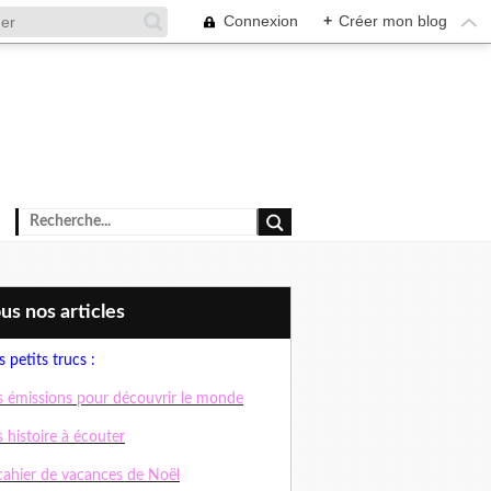
Connexion
+
Créer mon blog
ous nos articles
 petits trucs :
 émissions pour découvrir le monde
 histoire à écouter
cahier de vacances de Noël