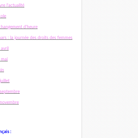
vre l'actualité
cole
changement d'heure
ars : la journée des droits des femmes
 avril
 mai
uin
uillet
 septembre
 novembre
nçais :