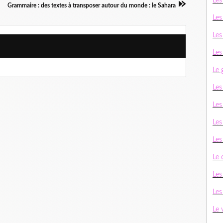
Les
Grammaire : des textes à transposer autour du monde : le Sahara
Les
Les
Les
Le 
Le
Les
Les
Le
Le
Les
Les
Le 