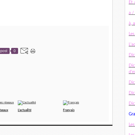
Et 
a /
à, 
Les
L'a
post
0
Dic
Dic
d'e
Dic
Di
Dic
réseaux
L'actualité
Français
Gr
Les