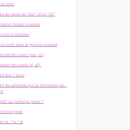
 accents
ire les noms en "eur" et en "oir"
 lettres finales muettes
 mots invariables
 accords dans le groupe nominal
pluriel des noms (eau, eu)
pluriel des noms (al, ail)
ire leur / leurs
ire les adverbes qui se terminent par -
nt
initif ou participe passé ?
s homonymes
re la / l'a / là