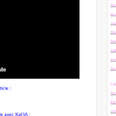
Les
Le 
Jou
Des
De
Cal
L'in
Les
L'a
ticle :
Les
Par
Le 
lle avec Kat'IA :