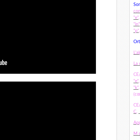
Son
co
"e"
"in"
"p"
Ort
L'a
La 
CE/
"e"
"k"
(cœ
CE/
C
,
App
M d