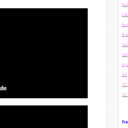
Sui
L'é
Le 
8 m
1er
1er
6 j
14 j
11
11
Fra