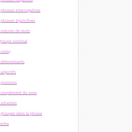
 phrases négatives
 phrases interrogatives
 phrases injonctives
 natures de mots
groupe nominal
s nom
s
 déterminants
 adjectifs
s pronoms
 complément du nom
 adverbes
 groupes dans la phrase
verbe