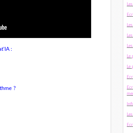
Les
Ecr
Les
Les
Les
t'IA :
Le 
Le 
Ecr
Ecr
ithme ?
me
Inf
Le
Ecri