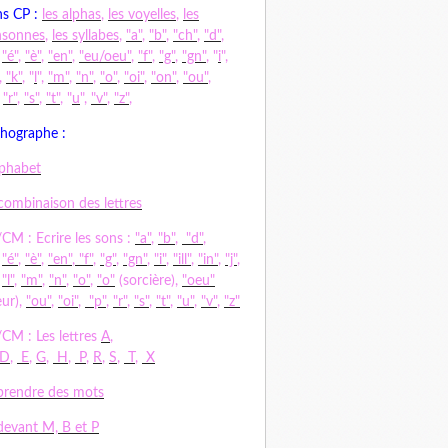
s CP :
les alphas
,
les voyelles
,
les
nsonnes
,
les syllabes
,
"a"
,
"b"
,
"ch"
,
"d"
,
,
"é"
,
"è"
,
"en"
,
"eu/oeu"
,
"f"
,
"g"
,
"gn"
, "
i
",
,
"k"
, "
l
",
"m"
,
"n"
,
"o"
,
"oi"
,
"on"
,
"ou"
,
,
"r"
,
"s"
,
"t"
, "
u
",
"v"
,
"z"
,
hographe :
lphabet
combinaison des lettres
CM : Ecrire les sons :
"a"
,
"b"
,
"d"
,
,
"é"
,
"è"
,
"en"
,
"f"
,
"g"
,
"gn"
,
"i"
,
"ill"
,
"in"
,
"j"
,
,
"l"
,
"m"
,
"n"
,
"o"
,
"o"
(sorcière),
"oeu"
ur),
"ou"
,
"oi"
,
"p"
,
"r"
,
"s"
,
"t"
,
"u"
,
"v"
,
"z"
CM : Les lettres
A
,
D
,
E
,
G
,
H
,
P
,
R
,
S
,
T
,
X
rendre des mots
evant M, B et P