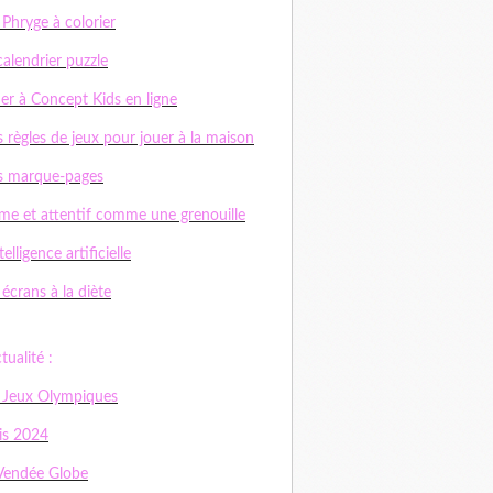
 Phryge à colorier
calendrier puzzle
er à Concept Kids en ligne
 règles de jeux pour jouer à la maison
s marque-pages
me et attentif comme une grenouille
telligence artificielle
 écrans à la diète
ctualité :
 Jeux Olympiques
is 2024
Vendée Globe