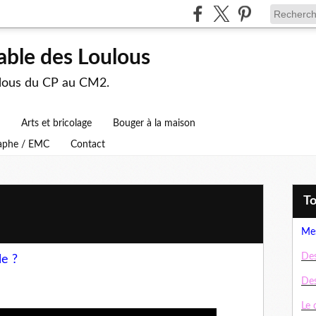
able des Loulous
ulous du CP au CM2.
Arts et bricolage
Bouger à la maison
raphe / EMC
Contact
T
Mes
Des
lle ?
Des
Le 