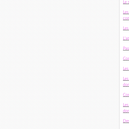
Le 
Les
com
Les
L'a
Pas
Con
Les
Les
do
Con
Les
do
Des