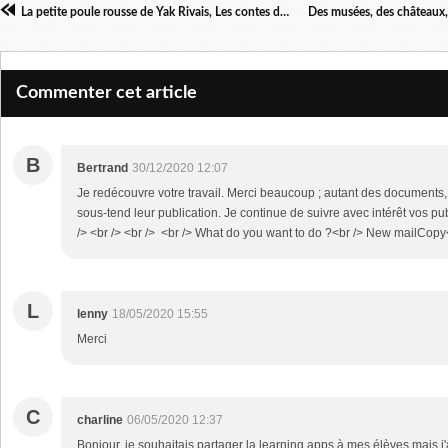
La petite poule rousse de Yak Rivais, Les contes du miroir
Commenter cet article
B
Bertrand
30/12/2020 12:07
Je redécouvre votre travail. Merci beaucoup ; autant des documents
sous-tend leur publication. Je continue de suivre avec intérêt vos pub
/> <br /> <br /> <br /> What do you want to do ?<br /> New mailCopy
L
lenny
18/05/2020 15:55
Merci
C
charline
06/05/2020 12:37
Bonjour, je souhaitais partager la learning apps à mes élèves mais j