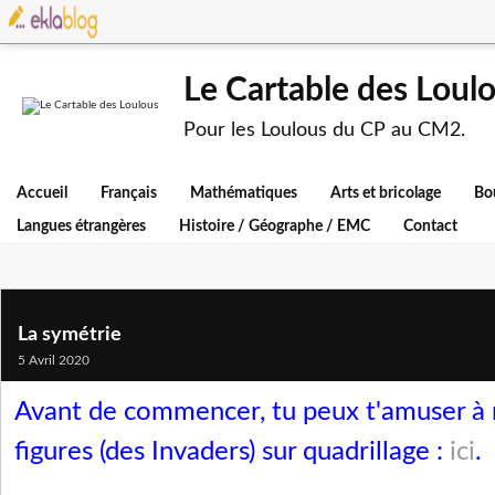
Le Cartable des Loul
Pour les Loulous du CP au CM2.
Accueil
Français
Mathématiques
Arts et bricolage
Bo
Langues étrangères
Histoire / Géographe / EMC
Contact
La symétrie
5 Avril 2020
Avant de commencer, tu peux t'amuser à 
figures (des Invaders) sur quadrillage :
ici
.