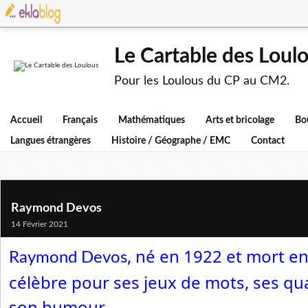
Le Cartable des Loul
Pour les Loulous du CP au CM2.
Accueil
Français
Mathématiques
Arts et bricolage
Bo
Langues étrangères
Histoire / Géographe / EMC
Contact
Raymond Devos
14 Février 2021
, né en 1922 et mort en 
Raymond Devos
célèbre pour ses jeux de mots, ses qua
son humour...