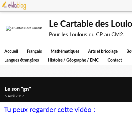
Le Cartable des Loul
Pour les Loulous du CP au CM2.
Accueil
Français
Mathématiques
Arts et bricolage
Bo
Langues étrangères
Histoire / Géographe / EMC
Contact
Le son "gn"
6 Avril 2017
Tu peux regarder cette vidéo :