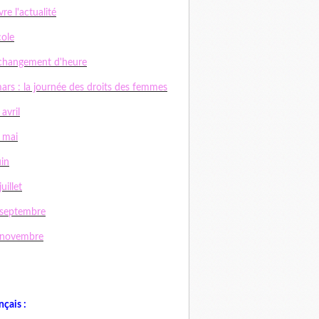
vre l'actualité
cole
changement d'heure
ars : la journée des droits des femmes
 avril
 mai
uin
uillet
 septembre
 novembre
nçais :