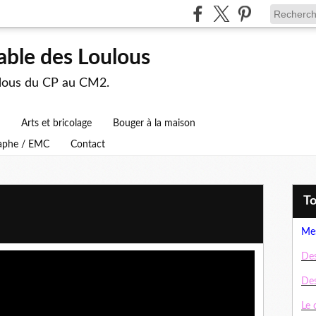
able des Loulous
ulous du CP au CM2.
Arts et bricolage
Bouger à la maison
raphe / EMC
Contact
T
Mes
Des
Des
Le 