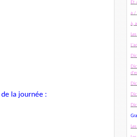
Et 
a /
à, 
Les
L'a
Dic
Dic
d'e
Dic
de la journée :
Di
Dic
Gr
Les