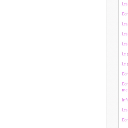
Les
Ecr
Les
Les
Les
Le 
Le 
Ecr
Ecr
me
Inf
Le
Ecri