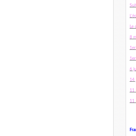
Sui
L'é
Le 
8 m
1er
1er
6 j
14 j
11
11
Fra