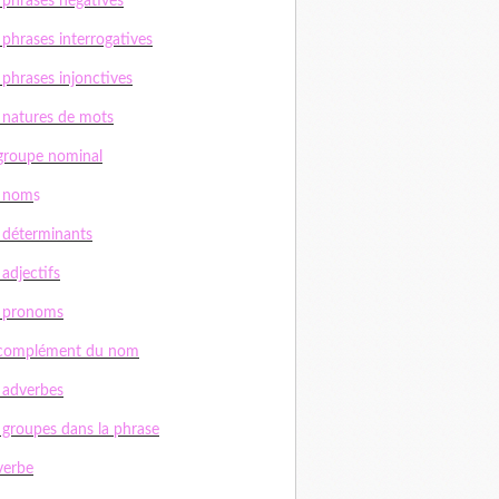
 phrases négatives
 phrases interrogatives
 phrases injonctives
 natures de mots
groupe nominal
s nom
s
 déterminants
 adjectifs
s pronoms
 complément du nom
 adverbes
 groupes dans la phrase
verbe