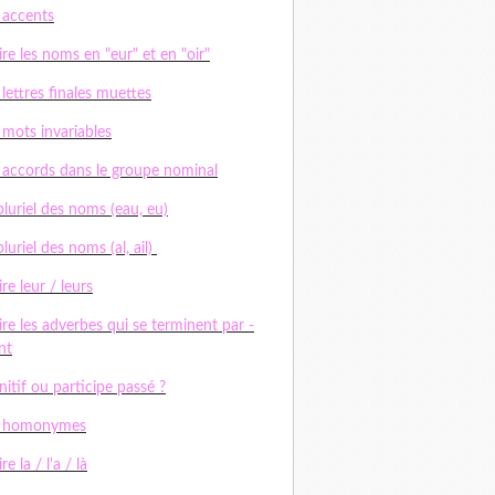
 accents
ire les noms en "eur" et en "oir"
 lettres finales muettes
 mots invariables
 accords dans le groupe nominal
pluriel des noms (eau, eu)
pluriel des noms (al, ail)
ire leur / leurs
ire les adverbes qui se terminent par -
nt
initif ou participe passé ?
s homonymes
re la / l'a / là