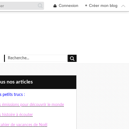
Connexion
+
Créer mon blog
ous nos articles
 petits trucs :
 émissions pour découvrir le monde
 histoire à écouter
cahier de vacances de Noël