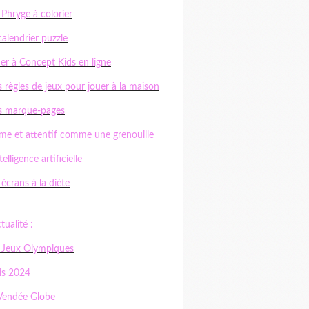
 Phryge à colorier
calendrier puzzle
er à Concept Kids en ligne
 règles de jeux pour jouer à la maison
s marque-pages
me et attentif comme une grenouille
telligence artificielle
 écrans à la diète
ctualité :
 Jeux Olympiques
is 2024
Vendée Globe