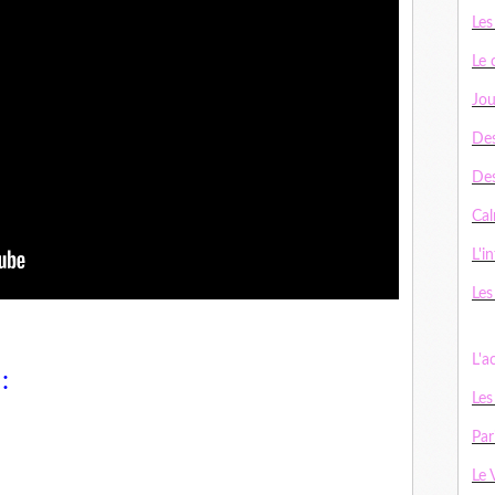
Les
Le 
Jou
Des
De
Cal
L'in
Les
L'a
 :
Les
Par
Le 