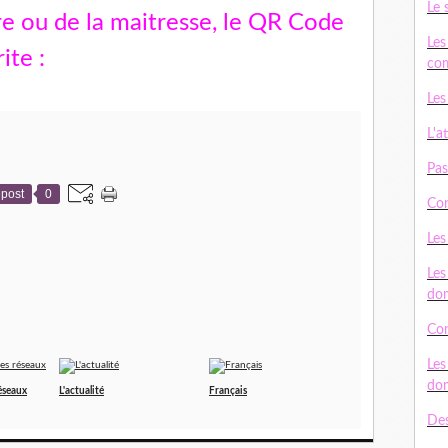
Le 
re ou de la maitresse, le QR Code
Les
rite :
com
Les
L'a
Pas
post
0
Con
Les
Les
do
Con
Les
do
réseaux
L'actualité
Français
Des