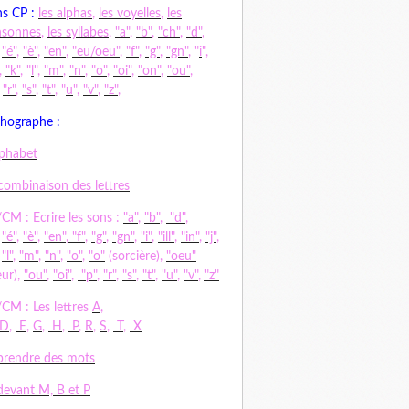
s CP :
les alphas
,
les voyelles
,
les
nsonnes
,
les syllabes
,
"a"
,
"b"
,
"ch"
,
"d"
,
,
"é"
,
"è"
,
"en"
,
"eu/oeu"
,
"f"
,
"g"
,
"gn"
, "
i
",
,
"k"
, "
l
",
"m"
,
"n"
,
"o"
,
"oi"
,
"on"
,
"ou"
,
,
"r"
,
"s"
,
"t"
, "
u
",
"v"
,
"z"
,
hographe :
lphabet
combinaison des lettres
CM : Ecrire les sons :
"a"
,
"b"
,
"d"
,
,
"é"
,
"è"
,
"en"
,
"f"
,
"g"
,
"gn"
,
"i"
,
"ill"
,
"in"
,
"j"
,
,
"l"
,
"m"
,
"n"
,
"o"
,
"o"
(sorcière),
"oeu"
ur),
"ou"
,
"oi"
,
"p"
,
"r"
,
"s"
,
"t"
,
"u"
,
"v"
,
"z"
CM : Les lettres
A
,
D
,
E
,
G
,
H
,
P
,
R
,
S
,
T
,
X
rendre des mots
evant M, B et P