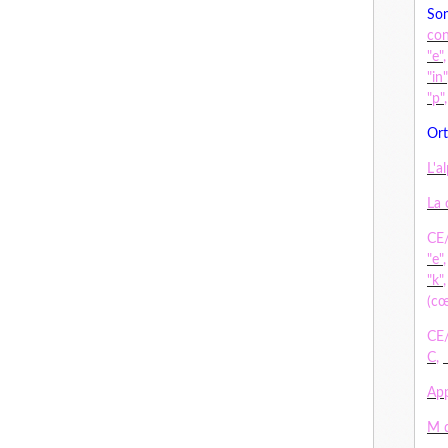
Son
co
:
"e"
"in"
"p"
Ort
L'a
La 
CE/
"e"
"k"
(cœ
CE/
C
,
App
M d