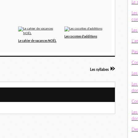
Le 
Les
com
Les
Les cocottes d'additions
L'a
Le cahier de vacances NOËL
Pas
Con
Les syllabes
Les
Les
do
Con
Les
do
Des