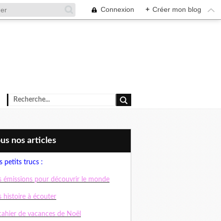
Connexion
+
Créer mon blog
ous nos articles
 petits trucs :
 émissions pour découvrir le monde
 histoire à écouter
cahier de vacances de Noël