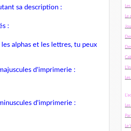
tant sa description :
Les
Le 
és :
Jou
Des
les alphas et les lettres, tu peux
De
Cal
L'in
majuscules d'imprimerie :
Les
L'a
minuscules d'imprimerie :
Les
Par
Le 