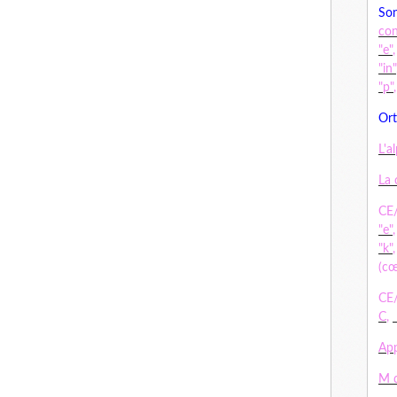
Son
co
"e"
"in"
"p"
Ort
L'a
La 
CE/
"e"
"k"
(cœ
CE/
C
,
App
M d