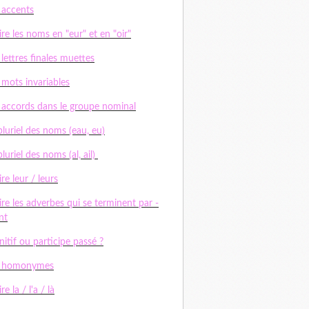
 accents
ire les noms en "eur" et en "oir"
 lettres finales muettes
 mots invariables
 accords dans le groupe nominal
pluriel des noms (eau, eu)
pluriel des noms (al, ail)
ire leur / leurs
ire les adverbes qui se terminent par -
nt
initif ou participe passé ?
s homonymes
re la / l'a / là