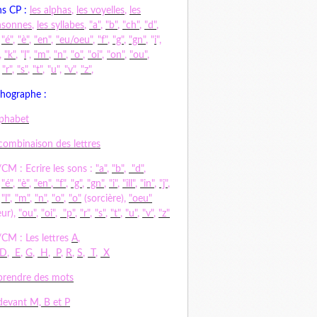
s CP :
les alphas
,
les voyelles
,
les
nsonnes
,
les syllabes
,
"a"
,
"b"
,
"ch"
,
"d"
,
,
"é"
,
"è"
,
"en"
,
"eu/oeu"
,
"f"
,
"g"
,
"gn"
, "
i
",
,
"k"
, "
l
",
"m"
,
"n"
,
"o"
,
"oi"
,
"on"
,
"ou"
,
,
"r"
,
"s"
,
"t"
, "
u
",
"v"
,
"z"
,
hographe :
lphabet
combinaison des lettres
CM : Ecrire les sons :
"a"
,
"b"
,
"d"
,
,
"é"
,
"è"
,
"en"
,
"f"
,
"g"
,
"gn"
,
"i"
,
"ill"
,
"in"
,
"j"
,
,
"l"
,
"m"
,
"n"
,
"o"
,
"o"
(sorcière),
"oeu"
ur),
"ou"
,
"oi"
,
"p"
,
"r"
,
"s"
,
"t"
,
"u"
,
"v"
,
"z"
CM : Les lettres
A
,
D
,
E
,
G
,
H
,
P
,
R
,
S
,
T
,
X
rendre des mots
evant M, B et P