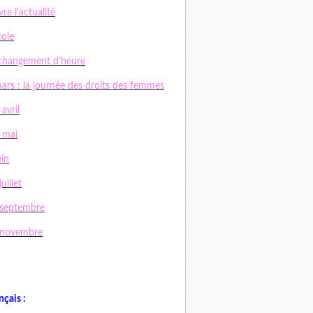
vre l'actualité
cole
changement d'heure
ars : la journée des droits des femmes
 avril
 mai
uin
uillet
 septembre
 novembre
nçais :