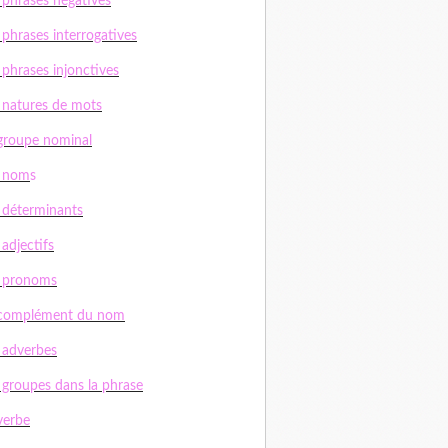
 phrases négatives
 phrases interrogatives
 phrases injonctives
 natures de mots
groupe nominal
s nom
s
 déterminants
 adjectifs
s pronoms
 complément du nom
 adverbes
 groupes dans la phrase
verbe