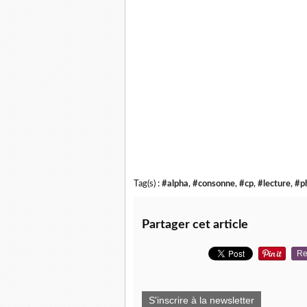
Tag(s) :
#alpha
,
#consonne
,
#cp
,
#lecture
,
#p
Partager cet article
Re
S'inscrire à la newsletter