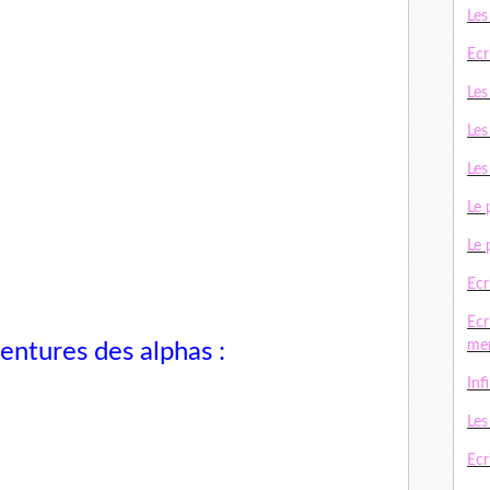
Les
Ecr
Les
Les
Les
Le 
Le 
Ecr
Ecr
me
aventures des alphas :
Inf
Le
Ecri