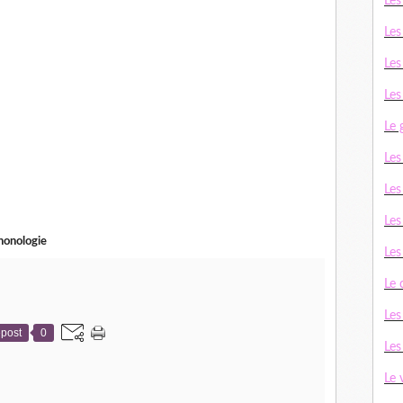
Les
Les
Les
Les
Le 
Le
Les
Les
honologie
Le
Le
Les
post
0
Les
Le 