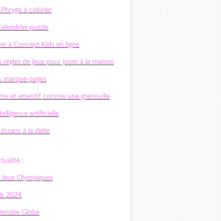
 Phryge à colorier
calendrier puzzle
er à Concept Kids en ligne
 règles de jeux pour jouer à la maison
s marque-pages
me et attentif comme une grenouille
telligence artificielle
 écrans à la diète
ctualité :
 Jeux Olympiques
is 2024
Vendée Globe