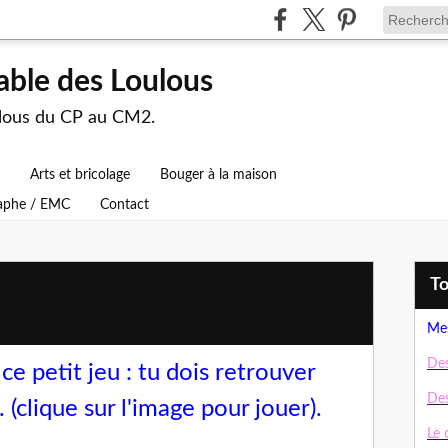
able des Loulous
ulous du CP au CM2.
Arts et bricolage
Bouger à la maison
raphe / EMC
Contact
T
Mes
Des
 petit jeu : tu dois retrouver
Des
 (clique sur l'image pour jouer).
Le 