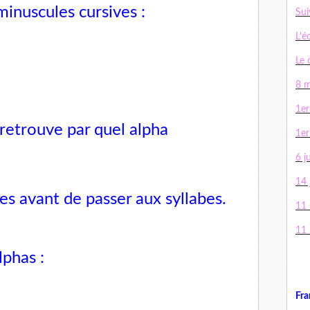
inuscules cursives :
Sui
L'é
Le 
8 m
1er
, retrouve par quel alpha
1er
6 j
14 j
les
avant de passer
aux syllabes
.
11
11
lphas :
Fra