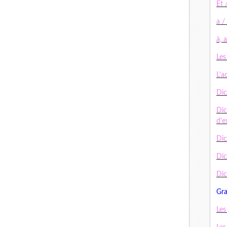
Et 
a /
à, 
Les
L'a
Dic
Dic
d'e
Dic
Di
Dic
Gr
Les