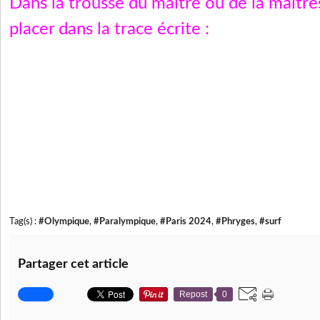
Dans la trousse du maitre ou de la maitre
placer dans la trace écrite :
Tag(s) :
#Olympique
,
#Paralympique
,
#Paris 2024
,
#Phryges
,
#surf
Partager cet article
Repost
0