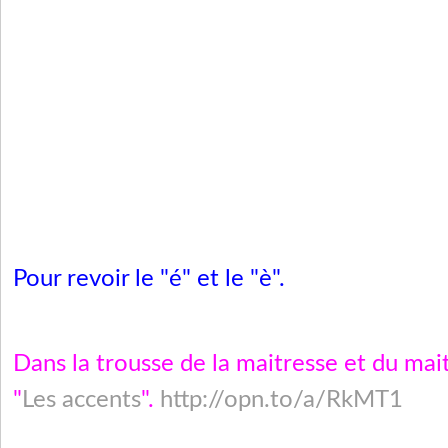
Pour revoir le "
é
" et le "
è
".
Dans la trousse de la maitresse et du mai
"
Les accents
".
http://opn.to/a/RkMT1