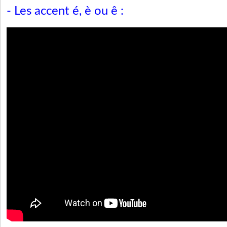
- Les accent é, è ou ê :