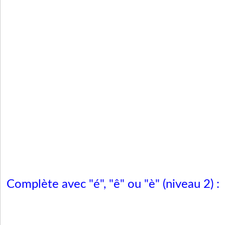
Complète avec "é", "ê" ou "è" (niveau 2) :