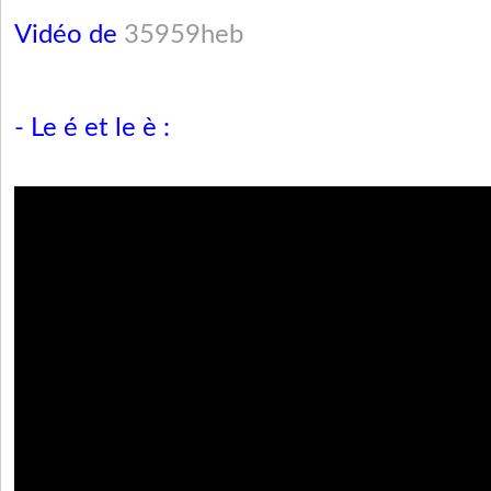
Vidéo de
35959heb
- Le é et le è :