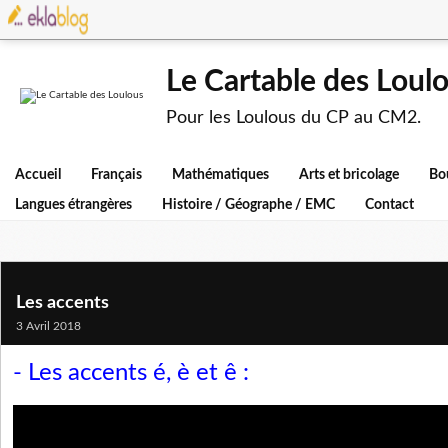
Le Cartable des Loul
Pour les Loulous du CP au CM2.
Accueil
Français
Mathématiques
Arts et bricolage
Bo
Langues étrangères
Histoire / Géographe / EMC
Contact
Les accents
3 Avril 2018
- Les accents é, è et ê :