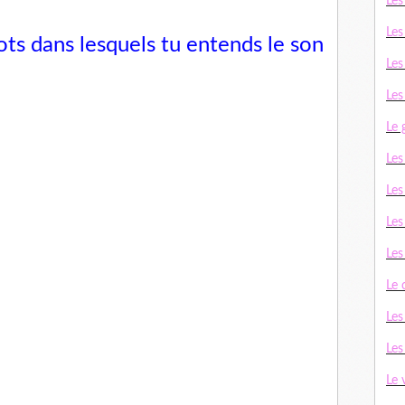
Les
Les
ts dans lesquels tu entends le son
Les
Les
Le 
Le
Les
Les
Le
Le
Les
Les
Le 