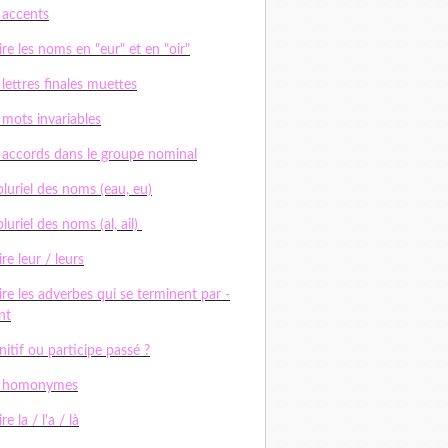
 accents
ire les noms en "eur" et en "oir"
 lettres finales muettes
 mots invariables
 accords dans le groupe nominal
pluriel des noms (eau, eu)
pluriel des noms (al, ail)
ire leur / leurs
ire les adverbes qui se terminent par -
nt
initif ou participe passé ?
s homonymes
re la / l'a / là