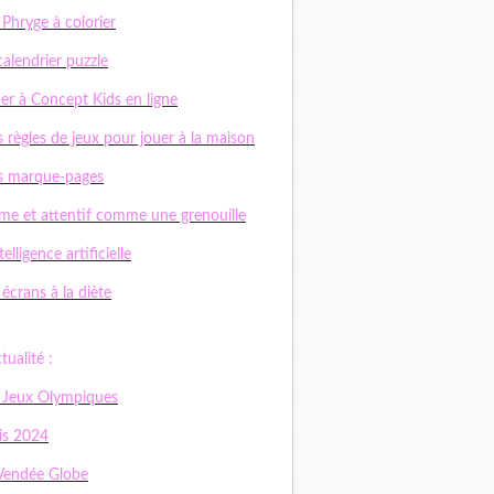
 Phryge à colorier
calendrier puzzle
er à Concept Kids en ligne
 règles de jeux pour jouer à la maison
s marque-pages
me et attentif comme une grenouille
telligence artificielle
 écrans à la diète
ctualité :
 Jeux Olympiques
is 2024
Vendée Globe