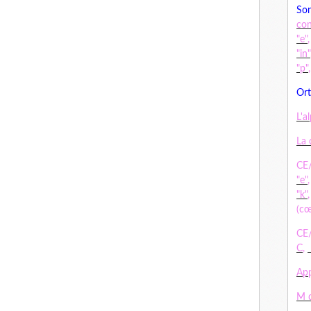
Son
co
"e"
"in"
"p"
Ort
L'a
La 
CE/
"e"
"k"
(cœ
CE/
C
,
App
M d