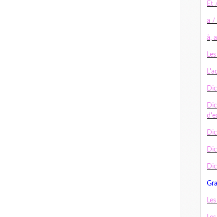
Et 
a /
à, 
Les
L'a
Dic
Dic
d'e
Dic
Di
Dic
Gr
Les