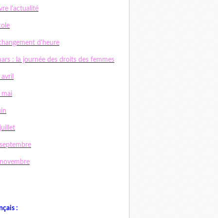
vre l'actualité
cole
changement d'heure
ars : la journée des droits des femmes
 avril
 mai
uin
uillet
 septembre
 novembre
nçais :