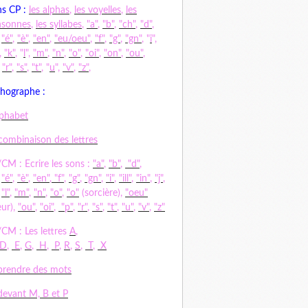
s CP :
les alphas
,
les voyelles
,
les
nsonnes
,
les syllabes
,
"a"
,
"b"
,
"ch"
,
"d"
,
,
"é"
,
"è"
,
"en"
,
"eu/oeu"
,
"f"
,
"g"
,
"gn"
, "
i
",
,
"k"
, "
l
",
"m"
,
"n"
,
"o"
,
"oi"
,
"on"
,
"ou"
,
,
"r"
,
"s"
,
"t"
, "
u
",
"v"
,
"z"
,
hographe :
lphabet
combinaison des lettres
CM : Ecrire les sons :
"a"
,
"b"
,
"d"
,
,
"é"
,
"è"
,
"en"
,
"f"
,
"g"
,
"gn"
,
"i"
,
"ill"
,
"in"
,
"j"
,
,
"l"
,
"m"
,
"n"
,
"o"
,
"o"
(sorcière),
"oeu"
ur),
"ou"
,
"oi"
,
"p"
,
"r"
,
"s"
,
"t"
,
"u"
,
"v"
,
"z"
CM : Les lettres
A
,
D
,
E
,
G
,
H
,
P
,
R
,
S
,
T
,
X
rendre des mots
evant M, B et P