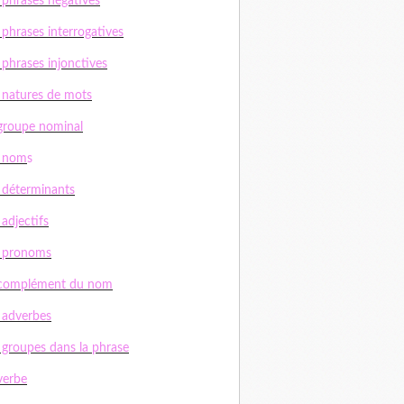
 phrases négatives
 phrases interrogatives
 phrases injonctives
 natures de mots
groupe nominal
s nom
s
 déterminants
 adjectifs
s pronoms
 complément du nom
 adverbes
 groupes dans la phrase
verbe