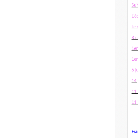
Sui
L'é
Le 
8 m
1er
1er
6 j
14 j
11
11
Fra