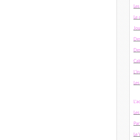
Les
Le 
Jou
Des
De
Cal
L'in
Les
L'a
Les
Par
Le 