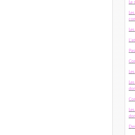
Le 
Les
com
Les
L'a
Pas
Con
Les
Les
do
Con
Les
do
Des