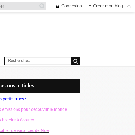
Connexion
+
Créer mon blog
ous nos articles
 petits trucs :
 émissions pour découvrir le monde
 histoire à écouter
cahier de vacances de Noël