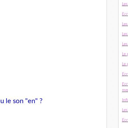
Les
Ecr
Les
Les
Les
Le 
Le 
Ecr
Ecr
me
u le son "en" ?
Inf
Le
Ecri