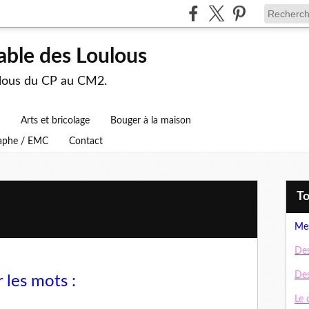
able des Loulous
ulous du CP au CM2.
Arts et bricolage
Bouger à la maison
raphe / EMC
Contact
T
Mes
Des
Des
 les mots :
Le 