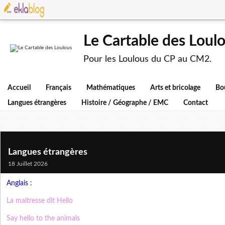
Le Cartable des Loul
Pour les Loulous du CP au CM2.
Accueil
Français
Mathématiques
Arts et bricolage
Bo
Langues étrangères
Histoire / Géographe / EMC
Contact
Langues étrangères
18 Juillet 2026
Anglais :
La maitresse dit Hello
Say hello to the animals