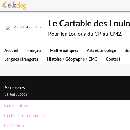
Le Cartable des Loul
Pour les Loulous du CP au CM2.
Accueil
Français
Mathématiques
Arts et bricolage
Bo
Langues étrangères
Histoire / Géographe / EMC
Contact
Sciences
18 Juillet 2026
La respiration
La circulation sanguine
Le Téléthon