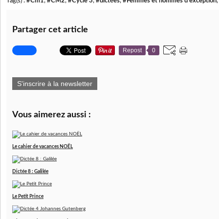
Tag(s) :
#Cm1
,
#CM2
,
#Cycle 3
,
#dictées
,
#Femmes et hommes d'exception
Partager cet article
Repost
0
S'inscrire à la newsletter
Vous aimerez aussi :
Le cahier de vacances NOËL
Dictée 8 : Galilée
Le Petit Prince