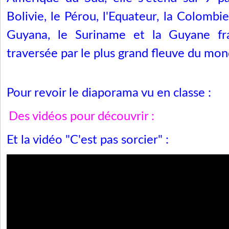
Bolivie, le Pérou, l'Equateur, la Colombie
Guyana, le Suriname et la Guyane fra
traversée par le plus grand fleuve du mo
Pour revoir le diaporama vu en classe :
Des vidéos pour découvrir :
Et la vidéo "C'est pas sorcier" :