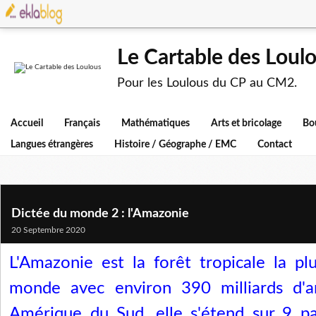
Le Cartable des Loul
Pour les Loulous du CP au CM2.
Accueil
Français
Mathématiques
Arts et bricolage
Bo
Langues étrangères
Histoire / Géographe / EMC
Contact
Dictée du monde 2 : l'Amazonie
20 Septembre 2020
L'Amazonie est la forêt tropicale la p
monde avec environ 390 milliards d'a
Amérique du Sud, elle s'étend sur 9 pay