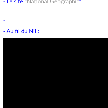
- Le site "
National Geographic
"
-
- Au fil du Nil :