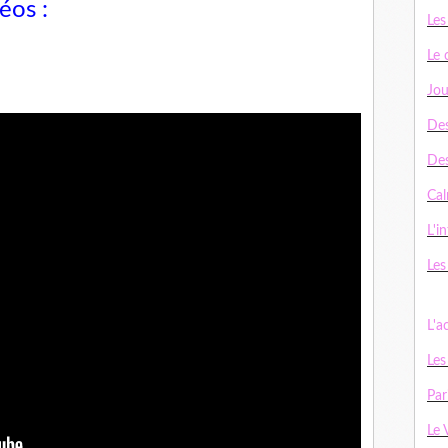
déos :
Les
Le 
Jou
Des
De
Cal
L'in
Les
L'a
Les
Par
Le 