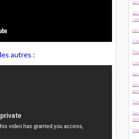
Le 
Les
com
Les
L'a
Pas
les autres :
Con
Les
Les
do
Con
Les
do
Des