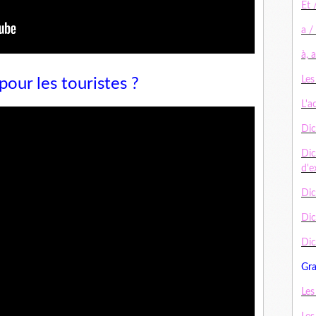
Et 
a /
à, 
Les
pour les touristes ?
L'a
Dic
Dic
d'e
Dic
Di
Dic
Gr
Les