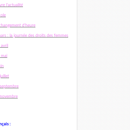
vre l'actualité
cole
changement d'heure
ars : la journée des droits des femmes
 avril
 mai
uin
uillet
 septembre
 novembre
nçais :