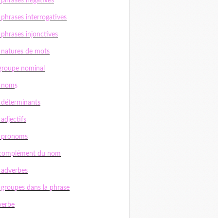
 phrases négatives
 phrases interrogatives
 phrases injonctives
 natures de mots
groupe nominal
s nom
s
 déterminants
 adjectifs
s pronoms
 complément du nom
 adverbes
 groupes dans la phrase
verbe