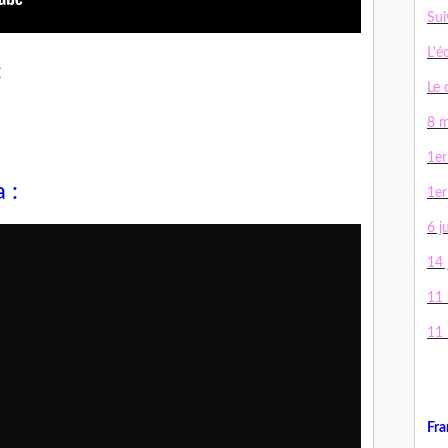
Sui
L'é
:
Le 
8 m
1er
 :
1er
6 j
14 j
11
11
Fra