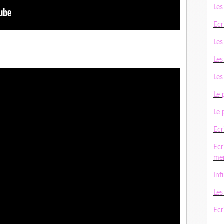
Les
Ecr
Les
Les
Les
Le 
Le 
Ecr
Ecr
me
Inf
Le
Ecri