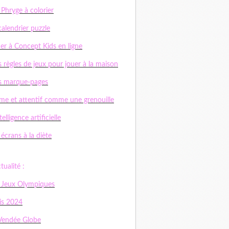
 Phryge à colorier
calendrier puzzle
er à Concept Kids en ligne
 règles de jeux pour jouer à la maison
s marque-pages
me et attentif comme une grenouille
telligence artificielle
 écrans à la diète
ctualité :
 Jeux Olympiques
is 2024
Vendée Globe