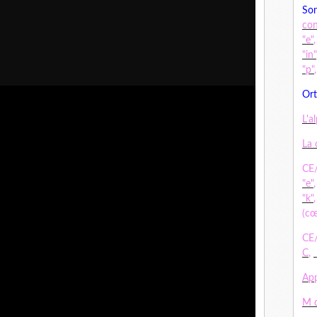
Son
co
"e"
"in"
"p"
Ort
L'a
La 
CE/
"e"
"k"
(cœ
CE/
C
,
App
M d