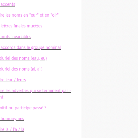
 accents
ire les noms en "eur" et en "oir"
 lettres finales muettes
 mots invariables
 accords dans le groupe nominal
pluriel des noms (eau, eu)
pluriel des noms (al, ail)
ire leur / leurs
ire les adverbes qui se terminent par -
nt
initif ou participe passé ?
s homonymes
re la / l'a / là