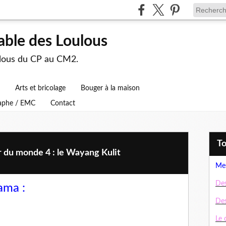
able des Loulous
ulous du CP au CM2.
Arts et bricolage
Bouger à la maison
raphe / EMC
Contact
T
r du monde 4 : le Wayang Kulit
Mes
Des
rama :
Des
Le 