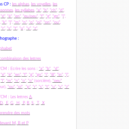
s CP :
les alphas
,
les voyelles
,
les
nsonnes
,
les syllabes
,
"a"
,
"b"
,
"ch"
,
"d"
,
,
"é"
,
"è"
,
"en"
,
"eu/oeu"
,
"f"
,
"g"
,
"gn"
, "
i
",
,
"k"
, "
l
",
"m"
,
"n"
,
"o"
,
"oi"
,
"on"
,
"ou"
,
,
"r"
,
"s"
,
"t"
, "
u
",
"v"
,
"z"
,
hographe :
lphabet
combinaison des lettres
CM : Ecrire les sons :
"a"
,
"b"
,
"d"
,
,
"é"
,
"è"
,
"en"
,
"f"
,
"g"
,
"gn"
,
"i"
,
"ill"
,
"in"
,
"j"
,
,
"l"
,
"m"
,
"n"
,
"o"
,
"o"
(sorcière),
"oeu"
ur),
"ou"
,
"oi"
,
"p"
,
"r"
,
"s"
,
"t"
,
"u"
,
"v"
,
"z"
CM : Les lettres
A
,
D
,
E
,
G
,
H
,
P
,
R
,
S
,
T
,
X
rendre des mots
evant M, B et P