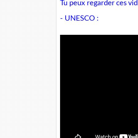
Tu peux regarder ces vi
- UNESCO :