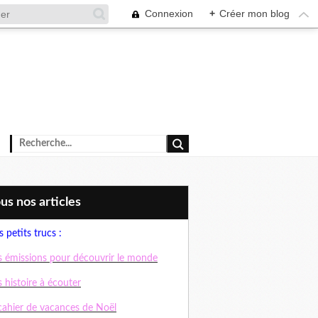
Connexion
+
Créer mon blog
ous nos articles
 petits trucs :
 émissions pour découvrir le monde
 histoire à écouter
cahier de vacances de Noël