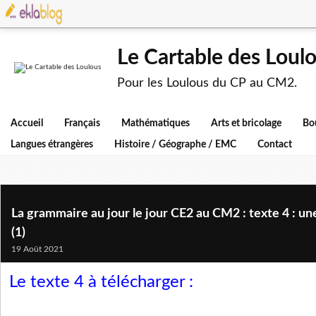
Le Cartable des Loul
Pour les Loulous du CP au CM2.
Accueil
Français
Mathématiques
Arts et bricolage
Bo
Langues étrangères
Histoire / Géographe / EMC
Contact
La grammaire au jour le jour CE2 au CM2 : texte 4 : une
(1)
19 Août 2021
Le texte 4 à télécharger :