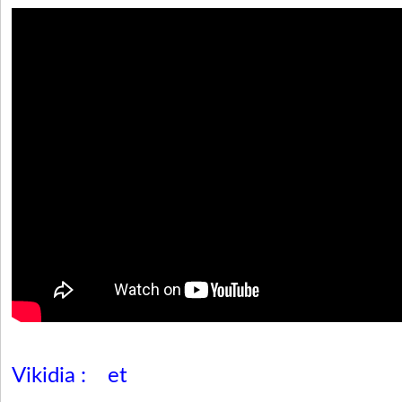
Vikidia :
et