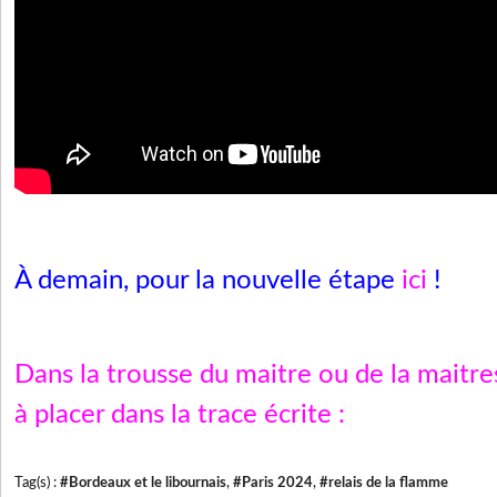
À demain, pour la nouvelle étape
ici
!
Dans la trousse du maitre ou de la maitr
à placer dans la trace écrite :
Tag(s) :
#Bordeaux et le libournais
,
#Paris 2024
,
#relais de la flamme