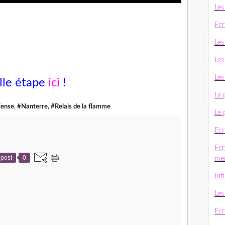
Les
Ecr
Les
Les
Les
lle étape
ici
!
Le 
fense
,
#Nanterre
,
#Relais de la flamme
Le 
Ecr
Ecr
post
0
me
Inf
Le
Ecri