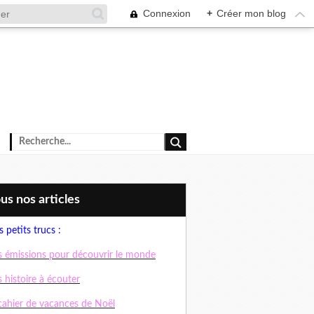
Connexion
+
Créer mon blog
ous nos articles
 petits trucs :
 émissions pour découvrir le monde
 histoire à écouter
cahier de vacances de Noël