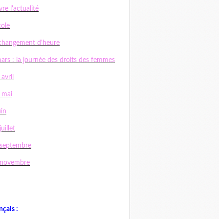
vre l'actualité
cole
changement d'heure
ars : la journée des droits des femmes
 avril
 mai
uin
uillet
 septembre
 novembre
nçais :