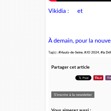
Vikidia :
et
À demain, pour la nouve
Tag(s) :
#Hauts-de-Seine
,
#JO 2024
,
#la Dé
Partager cet article
Re
S'inscrire à la newsletter
Vous aimerez aussi :