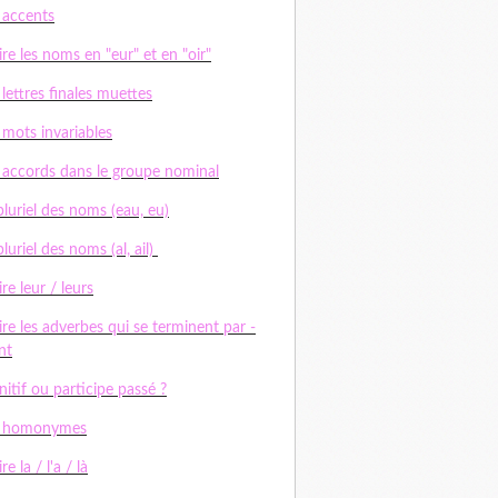
 accents
ire les noms en "eur" et en "oir"
 lettres finales muettes
 mots invariables
 accords dans le groupe nominal
pluriel des noms (eau, eu)
pluriel des noms (al, ail)
ire leur / leurs
ire les adverbes qui se terminent par -
nt
initif ou participe passé ?
s homonymes
re la / l'a / là