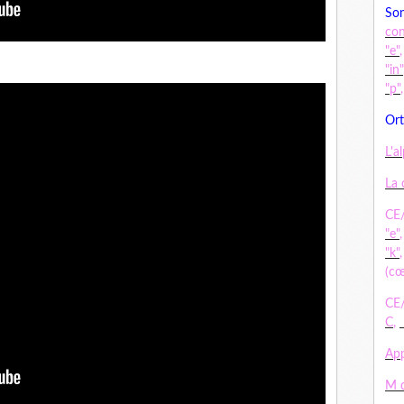
Son
co
"e"
"in"
"p"
Ort
L'a
La 
CE/
"e"
"k"
(cœ
CE/
C
,
App
M d