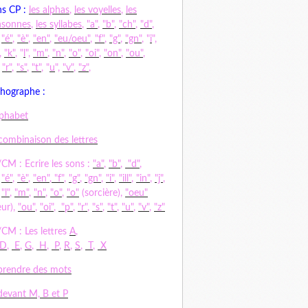
s CP :
les alphas
,
les voyelles
,
les
nsonnes
,
les syllabes
,
"a"
,
"b"
,
"ch"
,
"d"
,
,
"é"
,
"è"
,
"en"
,
"eu/oeu"
,
"f"
,
"g"
,
"gn"
, "
i
",
,
"k"
, "
l
",
"m"
,
"n"
,
"o"
,
"oi"
,
"on"
,
"ou"
,
,
"r"
,
"s"
,
"t"
, "
u
",
"v"
,
"z"
,
hographe :
lphabet
combinaison des lettres
CM : Ecrire les sons :
"a"
,
"b"
,
"d"
,
,
"é"
,
"è"
,
"en"
,
"f"
,
"g"
,
"gn"
,
"i"
,
"ill"
,
"in"
,
"j"
,
,
"l"
,
"m"
,
"n"
,
"o"
,
"o"
(sorcière),
"oeu"
ur),
"ou"
,
"oi"
,
"p"
,
"r"
,
"s"
,
"t"
,
"u"
,
"v"
,
"z"
CM : Les lettres
A
,
D
,
E
,
G
,
H
,
P
,
R
,
S
,
T
,
X
rendre des mots
evant M, B et P