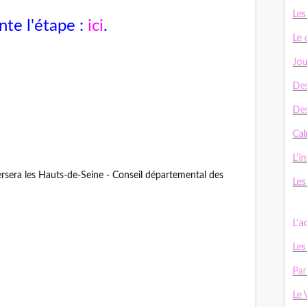
Les
nte l'étape :
ici
.
Le 
Jou
Des
De
Cal
L'in
Les
L'a
Les
Par
Le 