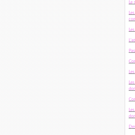
Le 
Les
com
Les
L'a
Pas
Con
Les
Les
do
Con
Les
do
Des