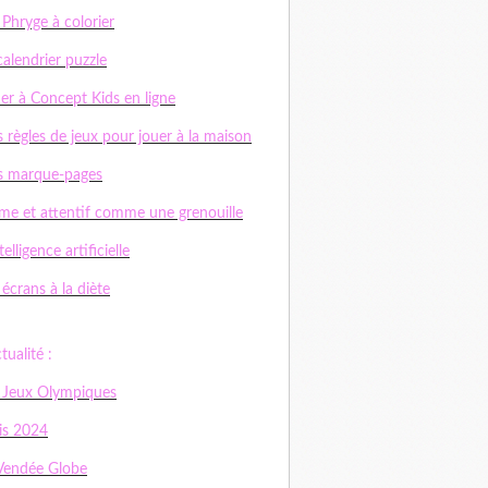
 Phryge à colorier
calendrier puzzle
er à Concept Kids en ligne
 règles de jeux pour jouer à la maison
s marque-pages
me et attentif comme une grenouille
telligence artificielle
 écrans à la diète
ctualité :
 Jeux Olympiques
is 2024
Vendée Globe