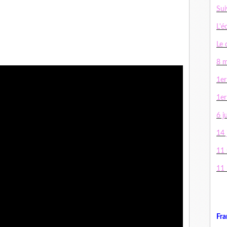
Sui
L'é
Le 
8 m
1er
1er
6 j
14 j
11
11
Fra