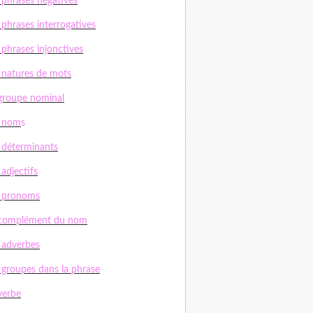
 phrases négatives
 phrases interrogatives
 phrases injonctives
 natures de mots
groupe nominal
s nom
s
 déterminants
 adjectifs
s pronoms
 complément du nom
 adverbes
 groupes dans la phrase
verbe