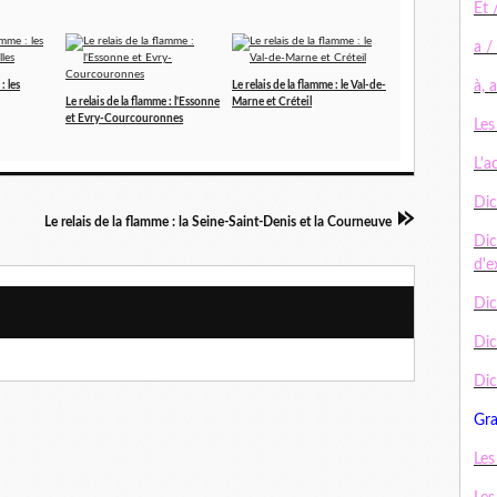
Et 
a /
à, 
: les
Le relais de la flamme : le Val-de-
Le relais de la flamme : l'Essonne
Marne et Créteil
et Evry-Courcouronnes
Les
L'a
Dic
Le relais de la flamme : la Seine-Saint-Denis et la Courneuve
Dic
d'e
Dic
Di
Dic
Gr
Les