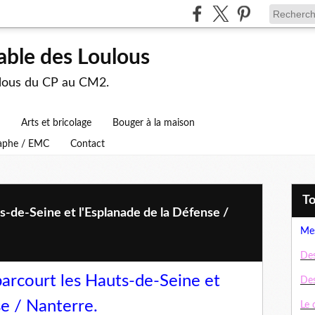
able des Loulous
ulous du CP au CM2.
Arts et bricolage
Bouger à la maison
raphe / EMC
Contact
T
ts-de-Seine et l'Esplanade de la Défense /
Mes
Des
 parcourt les Hauts-de-Seine et
Des
se / Nanterre.
Le 