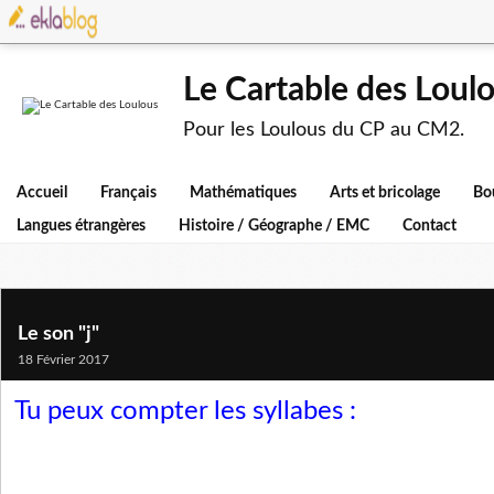
Le Cartable des Loul
Pour les Loulous du CP au CM2.
Accueil
Français
Mathématiques
Arts et bricolage
Bo
Langues étrangères
Histoire / Géographe / EMC
Contact
Le son "j"
18 Février 2017
Tu peux compter les syllabes :