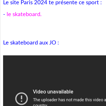
Le site Paris 2024 te présente ce sport :
-
le skateboard
.
Le skateboard aux JO :