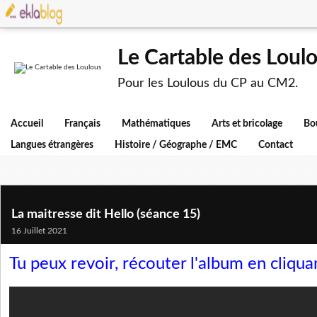
Le Cartable des Loul
Pour les Loulous du CP au CM2.
Accueil
Français
Mathématiques
Arts et bricolage
Bo
Langues étrangères
Histoire / Géographe / EMC
Contact
La maitresse dit Hello (séance 15)
16 Juillet 2021
Tu peux revoir, récouter l'album en cliquan